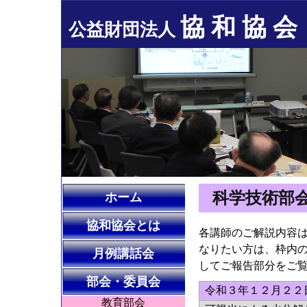
協 和 協 会
公益財団法人
科学技術部
ホーム
協和協会とは
各講師のご解説内容
なりたい方は、枠内の
月例講話会
してご報告部分をご
部会・委員会
令和３年１２月２２
教育部会