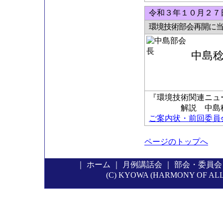
令和３年１０月２７日
環境技術部会再開に
中島
『環境技術関連ニュ
解説 中島稔科
ご案内状・前回委員会の
ページのトップへ
｜
ホーム
｜
月例講話会
｜
部会・委員会
(C) KYOWA (HARMONY OF ALL P