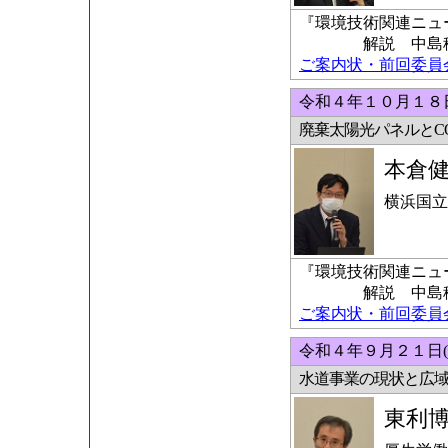
『環境技術関連ニュ
解説 中島稔科
ご案内状・前回委員会の
令和４年１０月１８日
廃棄太陽光パネルとC
本倉
横浜国立
『環境技術関連ニュ
解説 中島稔科
ご案内状・前回委員会の
令和４年９月２１日(
水道事業の現状と広
東利