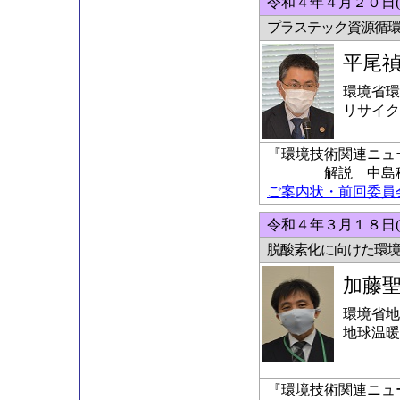
令和４年４月２０日(
プラステック資源循
平尾
環境省環
リサイク
『環境技術関連ニュ
解説 中島稔科
ご案内状・前回委員会の
令和４年３月１８日(
脱酸素化に向けた環
加藤
環境省地
地球温暖
『環境技術関連ニュ