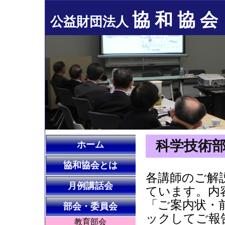
協 和 協 会
公益財団法人
科学技術部
ホーム
協和協会とは
各講師のご解
月例講話会
ています。内
「ご案内状・前
部会・委員会
ックしてご報
教育部会