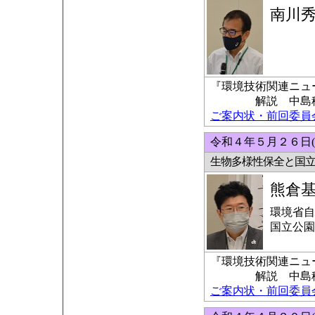
南川
『環境技術関連ニュ
解説 中島稔科
ご案内状・前回委員会の
令和４年５月２６日(
生物多様性保全と国
熊倉
環境省自
国立公園
『環境技術関連ニュ
解説 中島稔科
ご案内状・前回委員会の