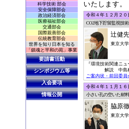
いたします。
科学技術 部会
安全保障部会
令和４年１２月２０日
政治経済部会
医療福祉部会
CO2地下貯留監視技術
交通部会
国際親善部会
辻健
伝統教育部会
東京大学
世界を知り日本を知る
「鎮魂と平和の苑」事業
要請書活動
『環境技術関連ニュ
解説 中島稔科
シンポジウム等
ご案内状・前回委員会の
入会要項
令和４年１１月１６日
情報公開
小さい孔の空いた材
脇原
東京大学