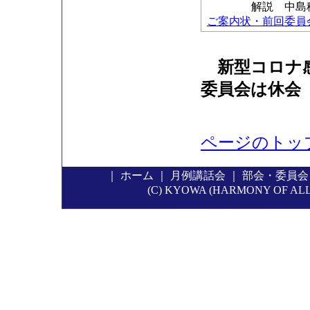
解説 中島稔科
ご案内状・前回委員会の
新型コロナ
委員会は休会
ページのトッ
｜
ホーム
｜
月例講話会
｜
部会・委員会
(C) KYOWA (HARMONY OF ALL P