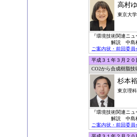
高村
東京大学
『環境技術関連ニュ
解説 中島稔科
ご案内状・前回委員会の
平成３１年３月２０
CO2から合成樹脂技
杉本
東京理科
『環境技術関連ニュ
解説 中島稔科
ご案内状・前回委員会の
平成３１年２月２０