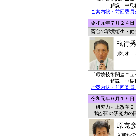
解説 中島稔科
ご案内状・前回委員会の
令和元年７月２４日
畜舎の環境衛生・健
執行
(株)オ
『環境技術関連ニュ
解説 中島稔科
ご案内状・前回委員会の
令和元年６月１９日
「研究力向上改革２
─我が国の研究力の
原克
文部科学