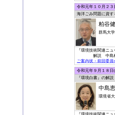
令和元年１０月２３日
海洋ごみ問題に資す
粕谷
群馬大学
『環境技術関連ニュ
解説 中島稔科
ご案内状・前回委員会の
令和元年９月１８日(
『環境白書』の解説
中島
環境省大
『環境技術関連ニュ