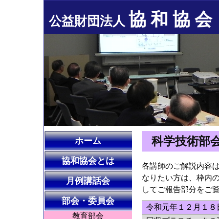
協 和 協 会
公益財団法人
科学技術部会
ホーム
協和協会とは
各講師のご解説内容
なりたい方は、枠内の
月例講話会
してご報告部分をご
部会・委員会
令和元年１２月１８日
教育部会