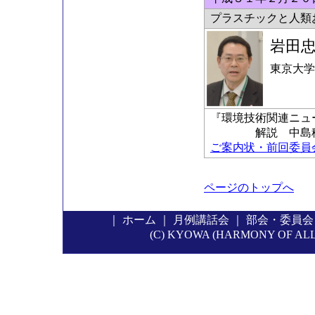
プラスチックと人類
岩田
東京大学
『環境技術関連ニュ
解説 中島稔科
ご案内状・前回委員会の
ページのトップへ
｜
ホーム
｜
月例講話会
｜
部会・委員会
(C) KYOWA (HARMONY OF ALL P