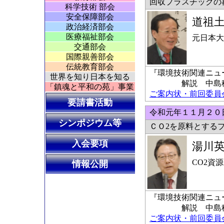
回収プラスチックの
科学技術 部会
安全保障部会
道祖
政治経済部会
医療福祉部会
元日本大
交通部会
国際親善部会
伝統教育部会
『環境技術関連ニュ
世界を知り日本を知る
解説 中島稔科
「鎮魂と平和の苑」事業
ご案内状・前回委員会の
要請書活動
令和元年１１月２０日
シンポジウム等
ＣＯ2を原料とする
入会要項
湯川
CO2資
情報公開
『環境技術関連ニュ
解説 中島稔科
ご案内状・前回委員会の