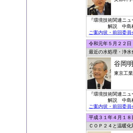
『環境技術関連ニュ
解説 中島稔科
ご案内状・前回委員会の
令和元年５月２２日
最近の水処理・浄水
谷岡
東京工業
『環境技術関連ニュ
解説 中島稔科
ご案内状・前回委員会の
平成３１年４月１８
ＣＯＰ２４と温暖化