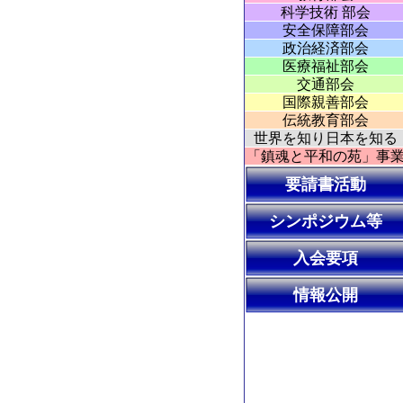
科学技術 部会
安全保障部会
政治経済部会
医療福祉部会
交通部会
国際親善部会
伝統教育部会
世界を知り日本を知る
「鎮魂と平和の苑」事
要請書活動
シンポジウム等
入会要項
情報公開