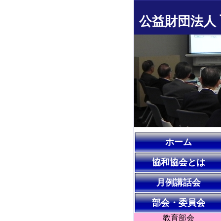
公益財団法人
ホーム
協和協会とは
月例講話会
部会・委員会
教育部会