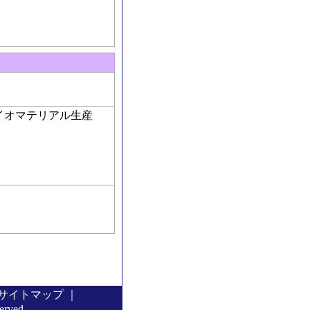
イオマテリアル生産
サイトマップ
｜
served.