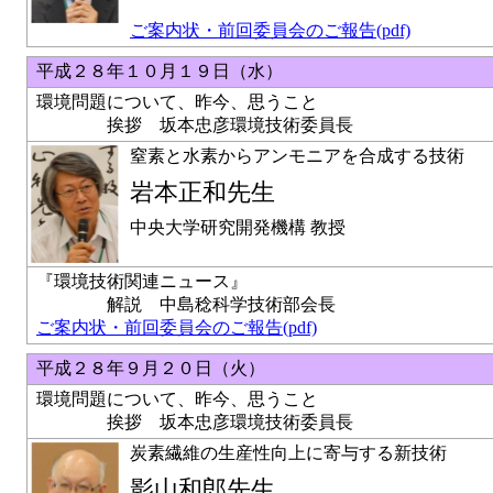
ご案内状・前回委員会のご報告(pdf)
平成２８年１０月１９日（水）
環境問題について、昨今、思うこと
挨拶 坂本忠彦環境技術委員長
窒素と水素からアンモニアを合成する技術
岩本正和先生
中央大学研究開発機構 教授
『環境技術関連ニュース』
解説 中島稔科学技術部会長
ご案内状・前回委員会のご報告(pdf)
平成２８年９月２０日（火）
環境問題について、昨今、思うこと
挨拶 坂本忠彦環境技術委員長
炭素繊維の生産性向上に寄与する新技術
影山和郎先生