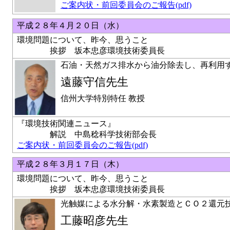
ご案内状・前回委員会のご報告(pdf)
平成２８年４月２０日（水）
環境問題について、昨今、思うこと
挨拶 坂本忠彦環境技術委員長
石油・天然ガス排水から油分除去し、再利用
遠藤守信先生
信州大学特別特任 教授
『環境技術関連ニュース』
解説 中島稔科学技術部会長
ご案内状・前回委員会のご報告(pdf)
平成２８年３月１７日（木）
環境問題について、昨今、思うこと
挨拶 坂本忠彦環境技術委員長
光触媒による水分解・水素製造とＣＯ２還元
工藤昭彦先生