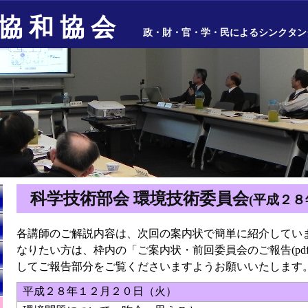
協 和 協 会
政・財・官・学・民によるシンクタン
科学技術部会 環境技術委員会
(平成２８
各講師のご解説内容は、次回の案内状で簡単に紹介してい
なりたい方は、枠内の「ご案内状・前回委員会のご報告(pd
してご報告部分をご覧くださいますようお願いいたします
平成２８年１２月２０日（火）