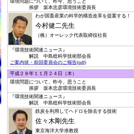
環境問題について、昨今、思うこと
挨拶 坂本忠彦環境技術委員長
わが国畜産業の科学的構造改革を提案する！
今村健二先生
（株）オーレック代表取締役社長
『環境技術関連ニュース』
業
解説 中島稔科学技術部会長
ご案内状・前回委員会のご報告(pdf)
平成２８年１１月２４日（木）
環境問題について、昨今、思うこと
挨拶 坂本忠彦環境技術委員長
『環境技術関連ニュース』
解説 中島稔科学技術部会長
鉄炭を利用してヘドロを除去する技術
佐々木剛先生
東京海洋大学准教授