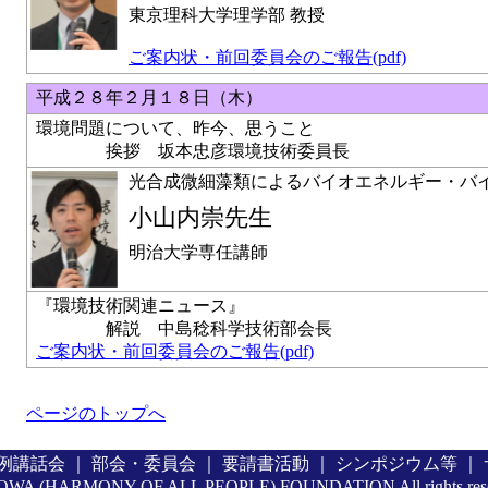
東京理科大学理学部 教授
ご案内状・前回委員会のご報告(pdf)
平成２８年２月１８日（木）
環境問題について、昨今、思うこと
挨拶 坂本忠彦環境技術委員長
光合成微細藻類によるバイオエネルギー・バ
小山内崇先生
明治大学専任講師
『環境技術関連ニュース』
解説 中島稔科学技術部会長
ご案内状・前回委員会のご報告(pdf)
ページのトップへ
例講話会
｜
部会・委員会
｜
要請書活動
｜
シンポジウム等
｜
OWA (HARMONY OF ALL PEOPLE) FOUNDATION All rights re