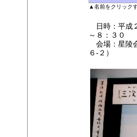
▲名前をクリック
日時：平成２
～８：３０
会場：星陵会
６-２）