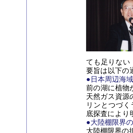
ても足りない
要旨は以下の
●日本周辺海
前の湖に植物
天然ガス資源
リンとつづく
底探査により
●大陸棚限界
大陸棚限界の