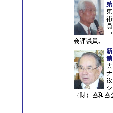
第
東
術
員
中
会評議員。
新
第
大
ナ
役
シ
（財）協和協