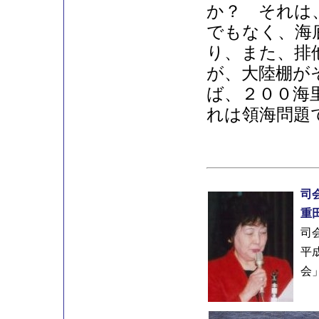
か？ それは
でもなく、海
り、また、排
が、大陸棚が
ば、２００海
れは領海問題
司
重
司
平
会