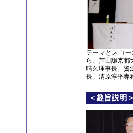
テーマとスロー
ら、芦田譲京都
晴久理事長。資
長。清原淳平専
＜趣旨説明