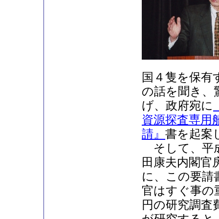
国４隻を保有
の話を聞き、
げ、政府宛に
資源探査専用
請』
書を起案
そして、平成
田康夫内閣官
に、この要請
官はすぐ事の
円の研究調査