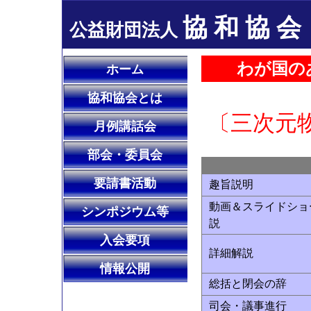
協 和 協 会
公益財団法人
わが国の
ホーム
協和協会とは
〔三次元
月例講話会
部会・委員会
要請書活動
趣旨説明
動画＆スライドショ
シンポジウム等
説
入会要項
詳細解説
情報公開
総括と閉会の辞
司会・議事進行