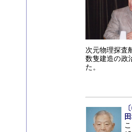
次元物理探査
数隻建造の政
た。
〔
田
こ