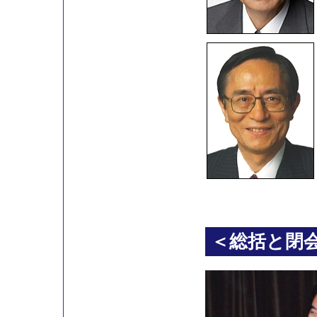
＜総括と閉