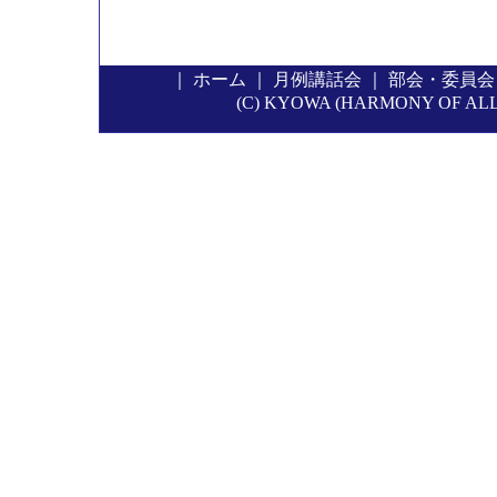
｜
ホーム
｜
月例講話会
｜
部会・委員会
(C) KYOWA (HARMONY OF ALL P