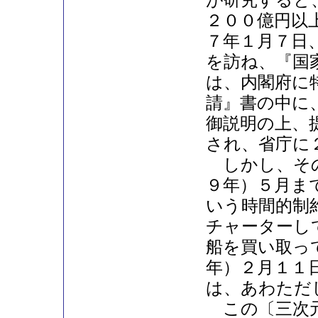
が研究すると
２００億円以
７年１月７日
を訪ね、『国
は、内閣府に
請』書の中に
御説明の上、
され、省庁に
しかし、その
９年）５月ま
いう時間的制
チャーターし
船を買い取っ
年）２月１１
は、あわただ
この〔三次元