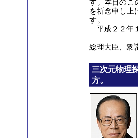
す。本日のこ
を祈念申し上
す。
平成２２年１
総理大臣、
三次元物理
方。