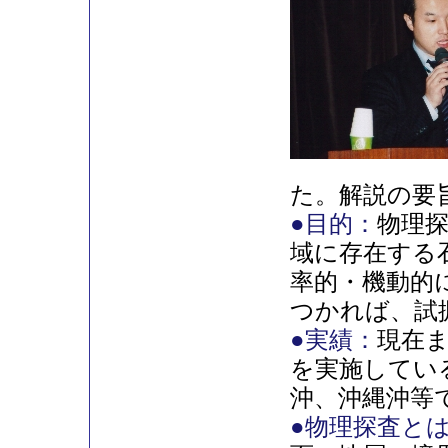
た。解説の要
●目的：
物理
域に存在する
率的・機動的
つかれば、試
●実績：
現在ま
を実施してい
沖、沖縄沖等
●物理探査と