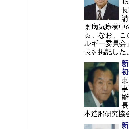
1
長
講
ま病気療養中
る。なお、こ
ルギー委員会
長を掲記した
新
初
東
事
能
長
本造船研究協
新