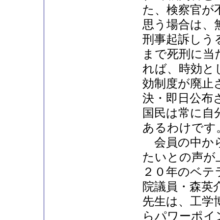
た、検察官が
思う場合は、
刑事起訴しう
まで死刑に当
れば、時効と
効制度が廃止
決・即日公布
国民は常に自
あるわけです
会員の中から
たいとの声が
２０年のベテ
院議員・森英
先生は、工学
らパワーポイ