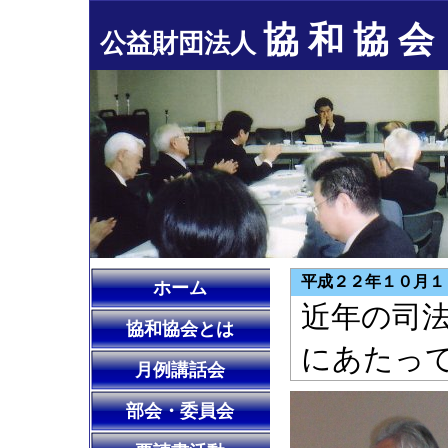
協 和 協 会
公益財団法人
平成２２年１０月１
ホーム
近年の司
協和協会とは
にあたっ
月例講話会
部会・委員会