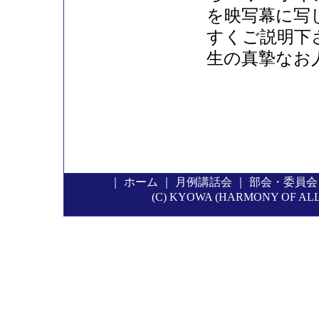
を映写幕に写
すくご説明下
生の真摯なお
｜
ホーム
｜
月例講話会
｜
部会・委員会
(C) KYOWA (HARMONY OF ALL P