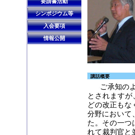
要請書活動
シンポジウム等
入会要項
情報公開
講話概要
ご承知のよ
とされますが
どの改正もな
分野において
た。その一つ
れて裁判官と