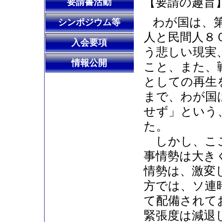
【要請の趣旨
要請書活動
わが国は、
シンポジウム等
人と民間人８
入会要項
う悲しい現実
情報公開
こと、また、
としての再生
まで、わが国
せず」という
た。
しかし、ここ
事情勢は大き
情勢は、激変
方では、ソ連
て配備されて
緊張度は減退