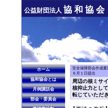
協 和 協 会
公益財団法人
安全保障部会作成要
ホーム
６月１日提出
協和協会とは
周辺の核ミサ
核抑止力とし
月例講話会
転じていただ
部会・委員会