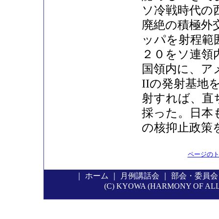
ソ冷戦時代の
廃絶の積極外
ッパを射程範
２０をソ連領
国領内に、ア
IIの発射基
射すれば、直
採った。日本
の核抑止政策
ページの
｜
ホーム
｜
月例講話会
｜
部会・委員会
(C) KYOWA (HARMONY OF ALL P