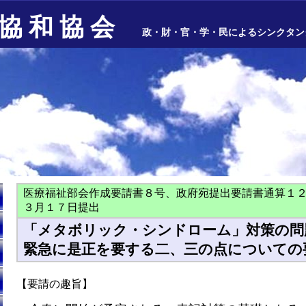
協 和 協 会
政・財・官・学・民によるシンクタン
医療福祉部会作成要請書８号、政府宛提出要請書通算１
３月１７日提出
「メタボリック・シンドローム」対策の問
緊急に是正を要する二、三の点についての
【要請の趣旨】