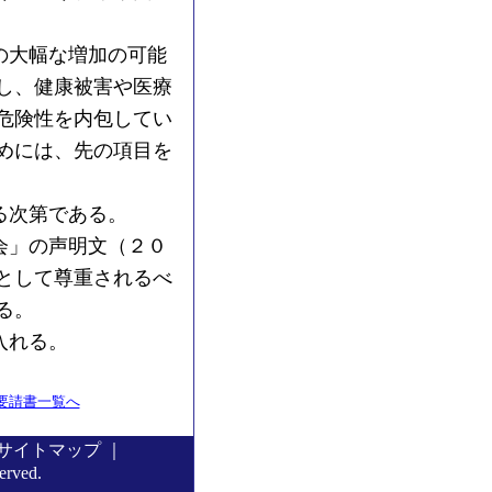
の大幅な増加の可能
し、健康被害や医療
危険性を内包してい
めには、先の項目を
る次第である。
会」の声明文（２０
として尊重されるべ
る。
し入れる。
要請書一覧へ
サイトマップ
｜
served.