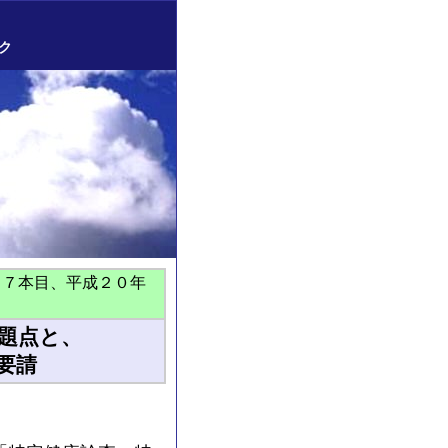
ク
２７本目、平成２０年
題点と、
要請