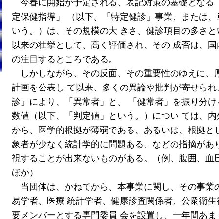
今春に開始が予定される、表記対策の基礎となる
定保健指導」 （以下、「特定健診」事業、または、
いう。）は、その規模の大 きさ、健診項目の多さと
以来の壮挙として、高く評価され、その 成否は、国
の注目するところである。
しかしながら、その反面、その重要性のゆえに、
計画を公表し て以来、多くの異論や批判が寄せられ
診」により、「異常者」と、 「健常者」を振り分け
数値（以下、「判定値」という。）につい ては、内
から、医学的根拠が薄弱である、あるいは、根拠とし
象者が少なく統計学的に問題ある、などの指摘があり
視することが出来ないものがある。（例、腹囲、血
ほか）
当団体は、かねてから、本事業に関し、その事業
易学者、医療 統計学者、健康診査関係者、公衆衛生
要メンバーとする専門委員 会を設置し、一年間あま