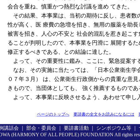
会合を重ね、慎重かつ熱烈な討議を進め てきた。
その結果、本事業は、当初の期待に反し、患者数
性が高く、医 療費の急増を招き、無用の服薬を助長
被害を招き、人心の不安と 社会的混乱を惹き起こす
ることが判明したので、本事業を円滑に 展開するた
修正するべきである、との結論に達した。
よって、その重要性に鑑み、ここに、緊急提案す
なお、その実施に当たっては、「日本公衆衛生学
０７年３月） は、公衆衛生行政側からの貴重な意見
きもので、当団体としても、 強く推薦するものであ
よって、本事業に反映させるよう、あわせて申
ページのトップへ
要請書の全文をお読みになるには
例講話会
｜
部会・委員会
｜
要請書活動
｜
シンポジウム等
｜
OWA (HARMONY OF ALL PEOPLE) FOUNDATION All rights re