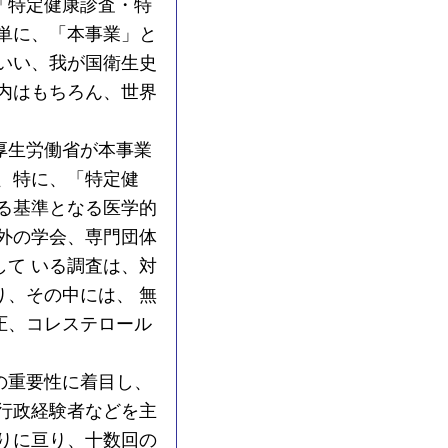
「特定健康診査・特
単に、「本事業」と
いい、我が国衛生史
内はもちろん、世界
厚生労働省が本事業
、特に、「特定健
る基準となる医学的
外の学会、専門団体
て いる調査は、対
、その中には、 無
圧、コレステロール
の重要性に着目し、
行政経験者などを主
りに亘り、十数回の