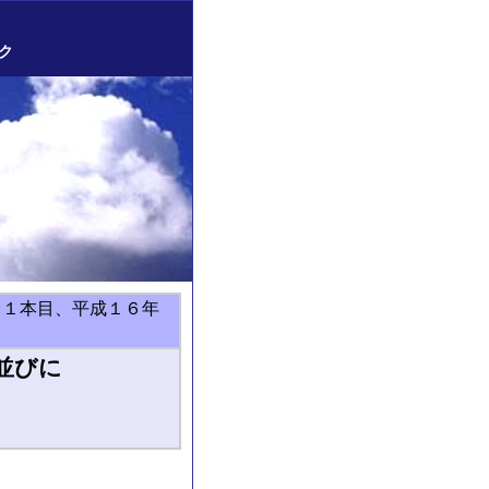
ク
１１本目、平成１６年
並びに
）