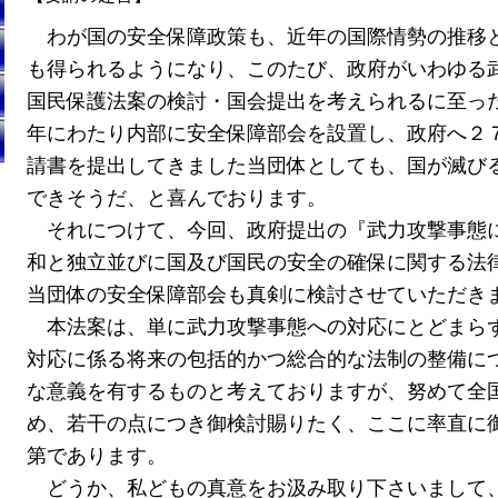
わが国の安全保障政策も、近年の国際情勢の推移
も得られるようになり、このたび、政府がいわゆる
国民保護法案の検討・国会提出を考えられるに至っ
年にわたり内部に安全保障部会を設置し、政府へ２
請書を提出してきました当団体としても、国が滅び
できそうだ、と喜んでおります。
それにつけて、今回、政府提出の『武力攻撃事態
和と独立並びに国及び国民の安全の確保に関する法
当団体の安全保障部会も真剣に検討させていただき
本法案は、単に武力攻撃事態への対応にとどまらず
対応に係る将来の包括的かつ総合的な法制の整備に
な意義を有するものと考えておりますが、努めて全
め、若干の点につき御検討賜りたく、ここに率直に
第であります。
どうか、私どもの真意をお汲み取り下さいまして