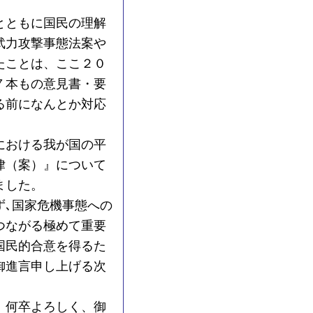
とともに国民の理解
武力攻撃事態法案や
たことは、ここ２０
７本もの意見書・要
る前になんとか対応
における我が国の平
律（案）』について
ました。
､国家危機事態への
つながる極めて重要
国民的合意を得るた
御進言申し上げる次
、何卒よろしく、御