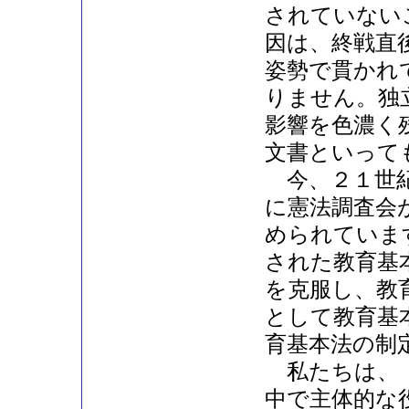
されていない
因は、終戦直
姿勢で貫かれ
りません。独
影響を色濃く
文書といって
今、２１世紀
に憲法調査会
められていま
された教育基
を克服し、教
として教育基
育基本法の制
私たちは、「
中で主体的な