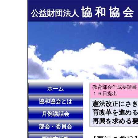
協 和 協 会
公益財団法人
教育部会作成要請書
ホーム
１６日提出
協和協会とは
憲法改正にさ
育改革を進める
月例講話会
再興を求める
部会・委員会