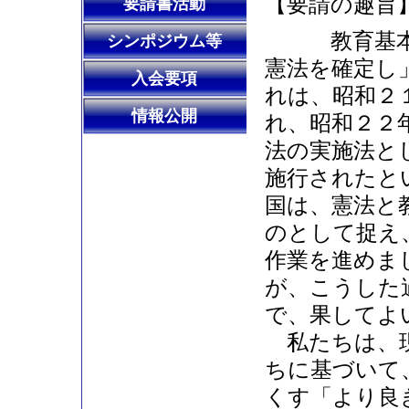
【要請の趣旨
要請書活動
教育基本法
シンポジウム等
憲法を確定し
入会要項
れは、昭和２
情報公開
れ、昭和２２
法の実施法と
施行されたと
国は、憲法と
のとして捉え
作業を進めま
が、こうした
で、果してよ
私たちは、現
ちに基づいて
くす「より良