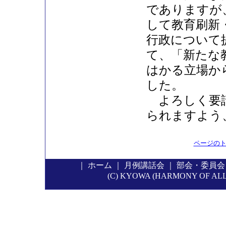
でありますが
して教育刷新
行政について
て、「新たな
はかる立場か
した。
よろしく要請
られますよう
ページの
｜
ホーム
｜
月例講話会
｜
部会・委員会
(C) KYOWA (HARMONY OF ALL P