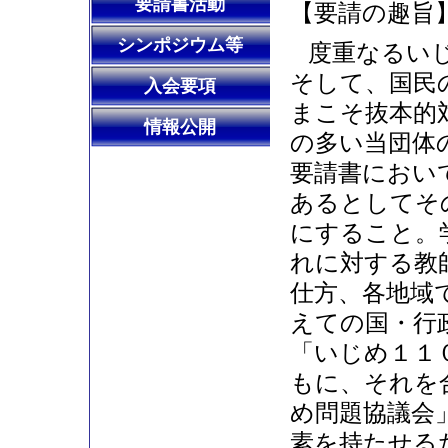
要請書活動
【要請の趣旨
シンポジウム等
度重なるい
そして、国民
入会要項
まこそ抜本的
情報公開
の多い当団体
要請書におい
あるとしてそ
にすること。
れに対する教
仕方、各地域
えての国・行
「いじめ１１
もに、それを
め問題協議会
素を持たせる