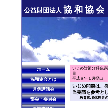
協 和 協 会
公益財団法人
いじめ対策分科会起
ホーム
目、
平成８年１月提出
協和協会とは
いじめ問題は、
月例講話会
当要請を参考と
――教育現場体験者
部会・委員会