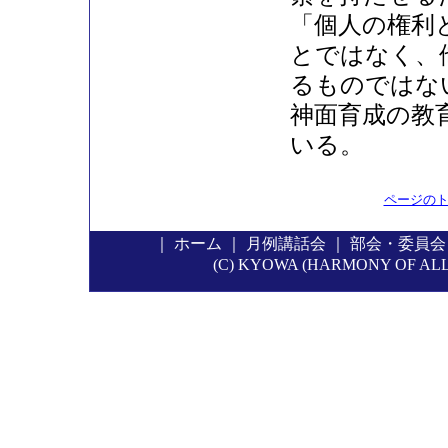
「個人の権利
とではなく、
るものではな
神面育成の教
いる。
ページの
｜
ホーム
｜
月例講話会
｜
部会・委員会
(C) KYOWA (HARMONY OF ALL P