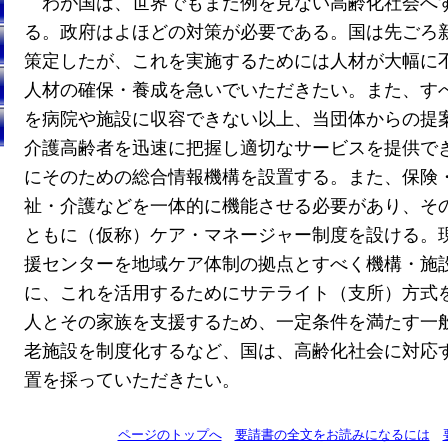
わが国は、世界でもまだ例を見ない高齢化社会へ
る。政府はよほどの対策が必要である。国は先ごろ
策定したが、これを実施するためには人材が大幅に
人材の確保・養成を急いでいただきたい。また、す
を病院や施設に収容できない以上、当団体からの提
介護高齢者を迅速に把握し適切なサービスを提供で
にそのための総合情報機構を設置する。また、保険
祉・介護などを一体的に機能させる必要があり、そ
ともに（仮称）ケア・マネージャー制度を設ける。
援センターを地域ケア体制の拠点とすべく機構・施
に、これを活用するためにサテライト（支所）方式
人とその家族を支援するため、一定条件を満たす一
老施設を制度化するなど、国は、高齢化社会に対応
置を採っていただきたい。
ページのトップへ
要請書の全文をお読みになるには