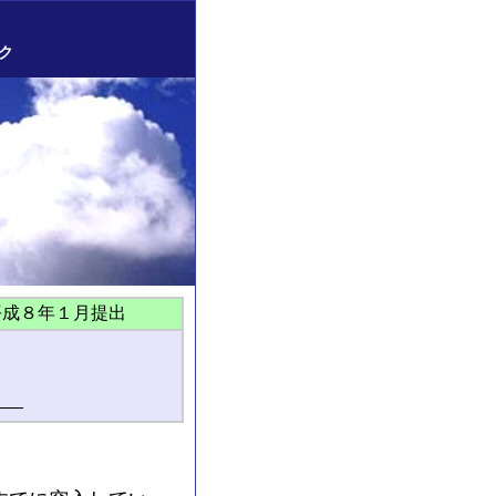
ク
平成８年１月提出
――