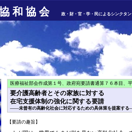
協 和 協 会
政・財・官・学・民によるシンクタン
医療福祉部会作成第１号、政府宛要請書通算７６本目、
要介護高齢者とその家族に対する
在宅支援体制の強化に関する要請
――未曾有の高齢化社会に対応するための具体策を提案する
【要請の趣旨】