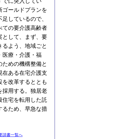
すでに突入してい
新ゴールドプランを
不足しているので、
べての要介護高齢者
案として、まず、要
きるよう、地域ごと
・医療・介護・福
のための機構整備と
現在ある在宅介護支
設を改革するととも
を採用する。独居老
般住宅を転用した託
するため、早急な措
要請書一覧へ