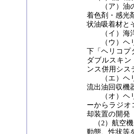
（ア）油の
着色剤・感光
状油吸着材と
（イ）海洋
（ウ）ヘリ
下「ヘリコプ
ダブルスキン
ンス併用シス
（エ）ヘリ
流出油回収機
（オ）ヘリ
ーからラジオ
却装置の開発
（2）航空機
動態、性状等