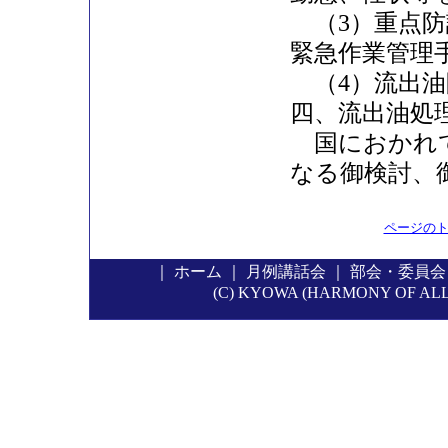
（3）重点防
緊急作業管理
（4）流出油
四、流出油処
国におかれて
なる御検討、
ページの
｜
ホーム
｜
月例講話会
｜
部会・委員会
(C) KYOWA (HARMONY OF ALL P