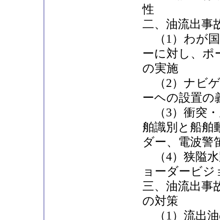
性
二、油流出事
（1）わが国
ーに対し、ポ
の実施
（2）ナビゲ
ーヘの設置の
（3）衝突・
舶識別と船舶
ダー、電波警
（4）狭隘水
ョーダービジ
三、油流出事
の対策
（1）流出油