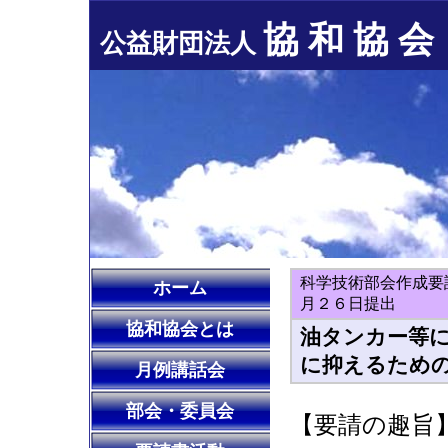
協 和 協 会
公益財団法人
科学技術部会作成要
ホーム
月２６日提出
協和協会とは
油タンカー等
に抑えるため
月例講話会
部会・委員会
【要請の趣旨