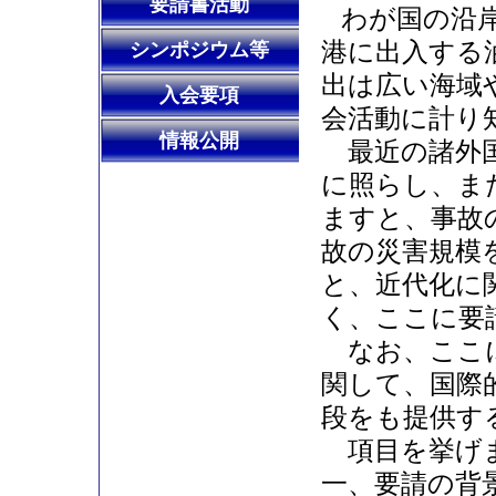
要請書活動
わが国の沿
港に出入する
シンポジウム等
出は広い海域
入会要項
会活動に計り
情報公開
最近の諸外国
に照らし、ま
ますと、事故
故の災害規模
と、近代化に
く、ここに要
なお、ここに
関して、国際
段をも提供す
項目を挙げ
一、要請の背