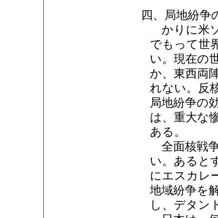
四、局地紛争
かりに米ソ
でもって世
い。現在の
か、東西両
れない。反
局地紛争の
は、重大な
ある。
全面核戦争
い。あると
にエスカレ
地域紛争を
し、デタン