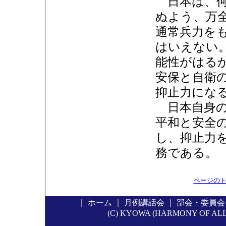
日本は、何
ぬよう、万
通常兵力を
はいえない
能性がはる
安保と自衛
抑止力にな
日本自身の
平和と安全
し、抑止力
務である。
ページの
｜
ホーム
｜
月例講話会
｜
部会・委員会
(C) KYOWA (HARMONY OF ALL P