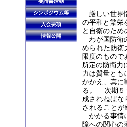
要請書活動
シンポジウム等
厳しい世界情
の平和と繁栄
入会要項
と自衛のため
情報公開
わが国防衛の
められた防衛
限度のもので
所定の防衛力
力は質量とも
かかえ、真に
る。 次期５
成されねばな
されることが
かかる事情に
障への関心の