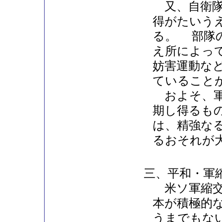
又、自衛隊
得がたいう
る。 部隊
え所によっ
妨害運動な
ていること
およそ、軍
期し得るも
は、精強な
るおそれが
三、平和・軍
米ソ軍縮交
本が積極的
うまでもな