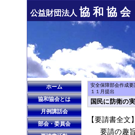
協 和 協 会
公益財団法人
安全保障部会作成要
ホーム
１１月提出
協和協会とは
国民に防衛の
月例講話会
【要請書全文
部会・委員会
要請の趣