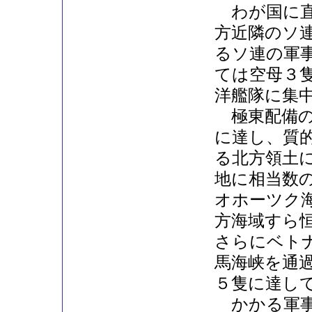
わが国に直
方近隣のソ
るソ連の軍
ては空母３
洋艦隊に集
極東配備の
に達し、質
る北方領土
地に相当数
オホーツク
方海域すら
さらにベト
馬海峡を通
５隻に達し
かかる軍事