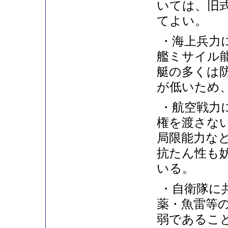
いては、旧
てよい。
・海上兵力に
艦ミサイル
艇の多くは
が低いため
・航空戦力に
権を渡さな
局限能力な
抗たん性も
いる。
・自衛隊に共
薬・魚雷等
弱であるこ