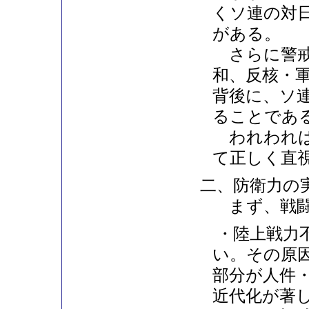
くソ連の対
がある。
さらに警戒
和、反核・
背後に、ソ
ることであ
われわれは
て正しく直
二、防衛力の
まず、戦闘
・陸上戦力不
い。その原
部分が人件
近代化が著