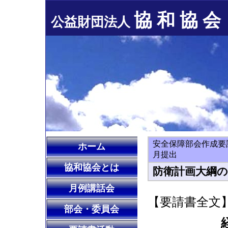
協 和 協 会
公益財団法人
安全保障部会作成要
ホーム
月提出
協和協会とは
防衛計画大綱
月例講話会
【要請書全文
部会・委員会