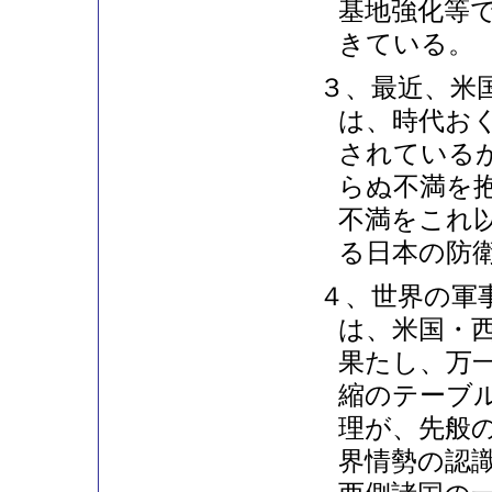
基地強化等
きている。
３、最近、米
は、時代お
されている
らぬ不満を
不満をこれ
る日本の防
４、世界の軍
は、米国・
果たし、万
縮のテーブ
理が、先般
界情勢の認