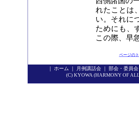
西側諸国の
れたことは
い。それに
ためにも、
この際、早
ページの
｜
ホーム
｜
月例講話会
｜
部会・委員会
(C) KYOWA (HARMONY OF ALL P