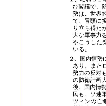
び閣議で、
勢は、世界
て、冒頭に
り立ち得た
大な軍事力
やこうした
いる。
２、国内情勢
あり、また
勢力の反対
の防衛計画
後、国内情
民も、ソ連
ツィンの亡