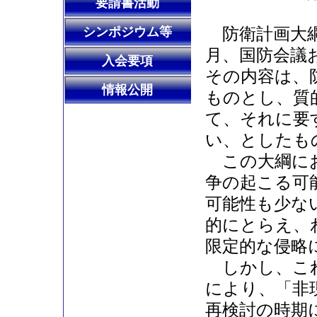
要請書活動
防衛計画大綱
シンポジウム等
月、国防会議
入会要項
その内容は、
情報公開
ものとし、質
て、それに要
い、としたも
この大綱にお
争の起こる可
可能性も少な
的にとらえ、
限定的な侵略
しかし、これ
により、「非
再検討の時期