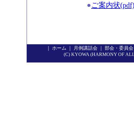
●
ご案内状(pdf
｜
ホーム
｜
月例講話会
｜
部会・委員会
(C) KYOWA (HARMONY OF ALL P