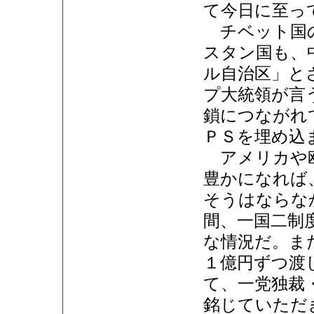
て今日に至っ
チベット国の
スタン国も、
ル自治区」と
プ大統領が言
鎖につながれ
ＰＳを埋め込
アメリカや欧
豊かになれば
そうはならな
間、一国二制
な情況だ。ま
１億円ずつ渡
て、一党独裁
銘じていただ