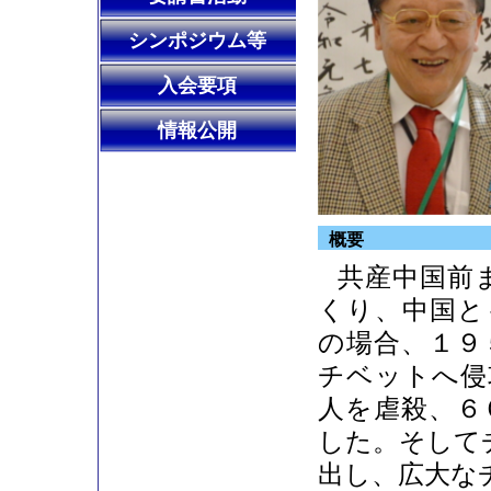
シンポジウム等
入会要項
情報公開
概要
共産中国前
くり、中国と
の場合、１９
チベットへ侵
人を虐殺、
６
した。そして
出し、広大な