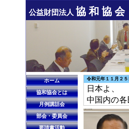
協 和 協 会
公益財団法人
令和元年１１月２５
ホーム
日本よ、
協和協会とは
中国内の各
月例講話会
部会・委員会
要請書活動