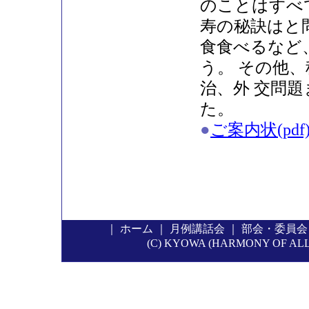
のことはすべ
寿の秘訣はと
食食べるなど
う。 その他
治、外 交問
た。
●
ご案内状(pdf
｜
ホーム
｜
月例講話会
｜
部会・委員会
(C) KYOWA (HARMONY OF ALL P