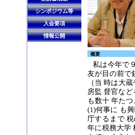
シンポジウム等
入会要項
情報公開
概要
私は今年で
友が目の前で
（当 時は大
房監 督官な
も数十 年た
(1)何事に 
庁するまで 
年に税務大学