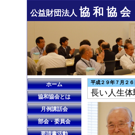
協 和 協 会
公益財団法人
平成２９年７月２６
ホーム
長い人生体
協和協会とは
月例講話会
部会・委員会
要請書活動