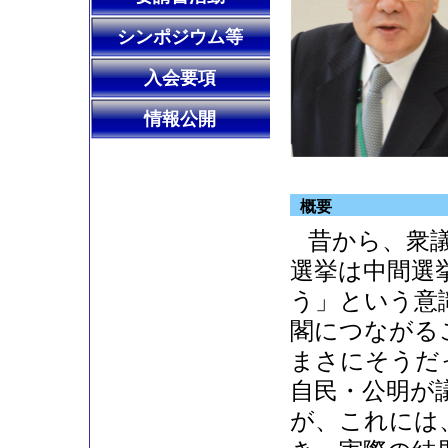
シンポジウム等
入会要項
情報公開
概要
昔から、衆
選挙は中間選
う」という意
閣につながる
まさにそうだ
自民・公明が
が、これには