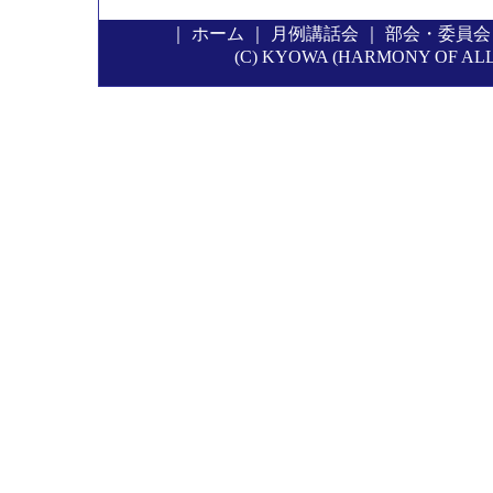
｜
ホーム
｜
月例講話会
｜
部会・委員会
(C) KYOWA (HARMONY OF ALL P