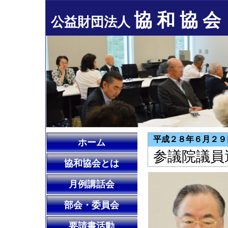
協 和 協 会
公益財団法人
平成２８年６月２９
ホーム
参議院議員
協和協会とは
月例講話会
部会・委員会
要請書活動