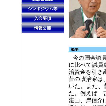
シンポジウム等
入会要項
情報公開
概要
今の国会議
に比べて議員
治資金を引き
昔の政治家は
いた。また、
た。例えば、
湛山、岸信介