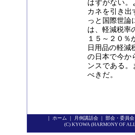
はずがない。
カネを引き出
っと国際世論
は、軽減税率
１５～２０％
日用品の軽減
の日本で今か
ンスである。
べきだ。
｜
ホーム
｜
月例講話会
｜
部会・委員会
(C) KYOWA (HARMONY OF ALL P