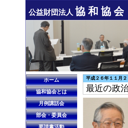
協 和 協 会
公益財団法人
平成２６年１１月２１
ホーム
最近の政
協和協会とは
月例講話会
部会・委員会
要請書活動