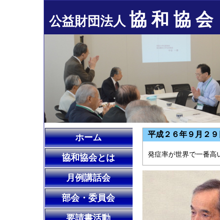
協 和 協 会
公益財団法人
平成２６年９月２９
ホーム
発症率が世界で一番高
協和協会とは
月例講話会
部会・委員会
要請書活動