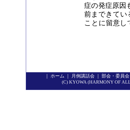
症の発症原因
前まできてい
ことに留意し
｜
ホーム
｜
月例講話会
｜
部会・委員会
(C) KYOWA (HARMONY OF ALL P