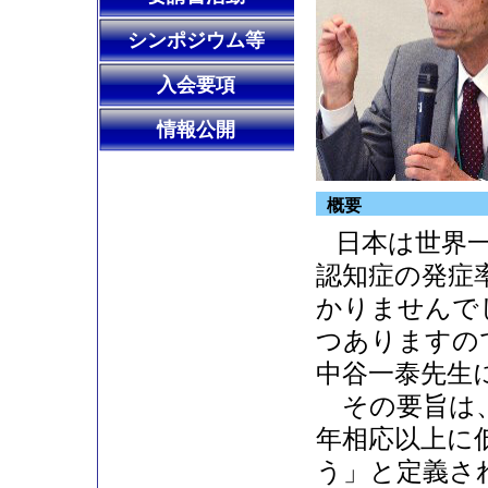
シンポジウム等
入会要項
情報公開
概要
日本は世界
認知症の発症
かりませんで
つありますの
中谷一泰先生
その要旨は、
年相応以上に
う」と定義さ