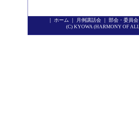
｜
ホーム
｜
月例講話会
｜
部会・委員会
(C) KYOWA (HARMONY OF ALL P