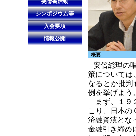
要請書活動
シンポジウム等
入会要項
情報公開
概要
安倍総理の
策については
なるとか批判
例を挙げよう
まず、１９２
こり、日本の
済融資漬とな
金融引き締め