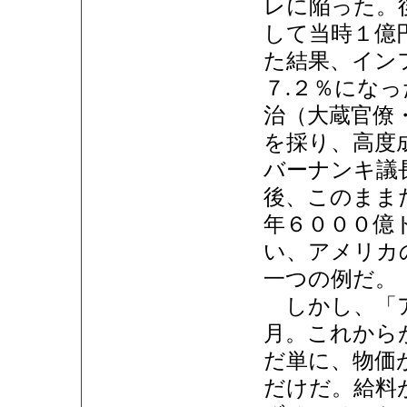
レに陥った。
して当時１億
た結果、イン
７.２％にな
治（大蔵官僚
を採り、高度
バーナンキ議
後、このまま
年６０００億
い、アメリカ
一つの例だ。
しかし、「ア
月。これから
だ単に、物価
だけだ。給料