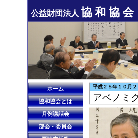
協 和 協 会
公益財団法人
平成２５年１０月２
ホーム
アベノミ
協和協会とは
月例講話会
部会・委員会