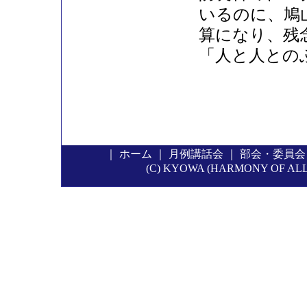
いるのに、鳩
算になり、残
「人と人との
｜
ホーム
｜
月例講話会
｜
部会・委員会
(C) KYOWA (HARMONY OF ALL P