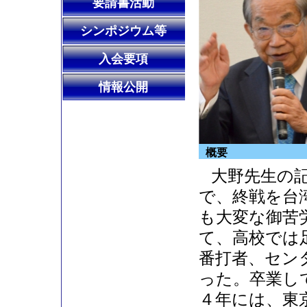
要請書活動
シンポジウム等
入会要項
情報公開
概要
大野先生の
で、終戦を台
も大変な御苦
て、高校では
番打者、セン
った。卒業し
４年には、東