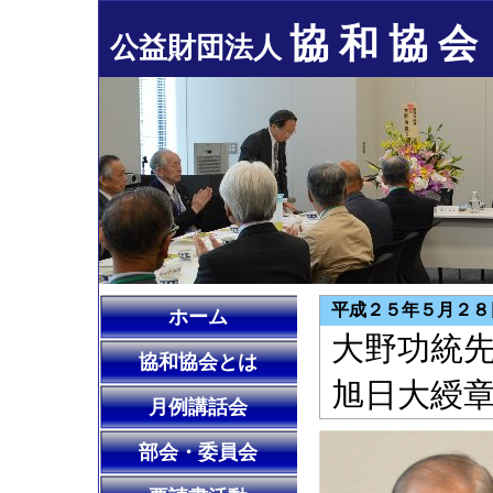
協 和 協 会
公益財団法人
平成２５年５月２８
ホーム
大野功統
協和協会とは
旭日大綬
月例講話会
部会・委員会