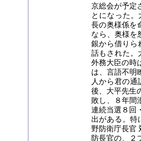
京総会が予定
とになった。
長の奥様係を
なら、奥様を
銀から借りら
話もされた。
外務大臣の時
は、言語不明
人から君の通
後、大平先生
敗し、８年間
連続当選８回
出がある。特
野防衛庁長官
防長官の、２