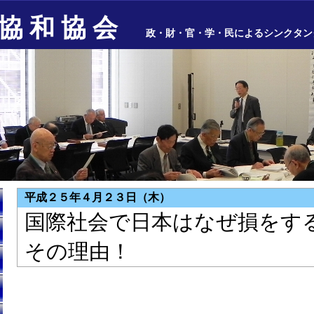
協 和 協 会
政・財・官・学・民によるシンクタン
平成２５年４月２３日（木）
国際社会で日本はなぜ損をす
その理由！