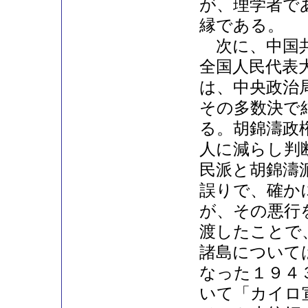
が、理学者で
縁である。
次に、中国共
全国人民代表
は、中央政治
その多数決で
る。胡錦濤政
人に減らし判
民派と胡錦濤
誤りで、確か
が、その悪行
渡したことで
諸島について
なった１９４
いて「カイロ