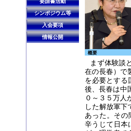
要請書活動
シンポジウム等
入会要項
情報公開
概要
まず体験談
在の長春）で
を必要とする
後、長春は中
０～３５万人
した解放軍下
あった。その
辛うじて日本