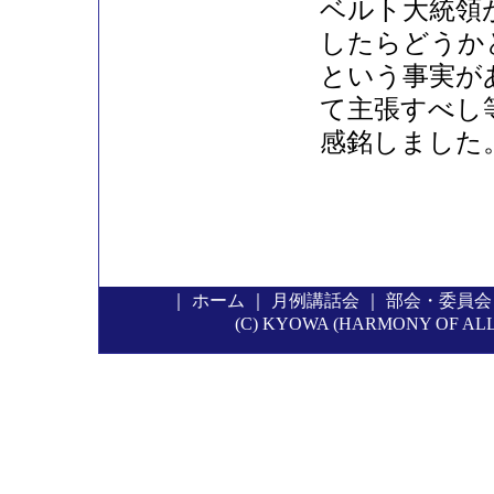
ベルト大統領
したらどうか
という事実が
て主張すべし
感銘しまし
｜
ホーム
｜
月例講話会
｜
部会・委員会
(C) KYOWA (HARMONY OF ALL P