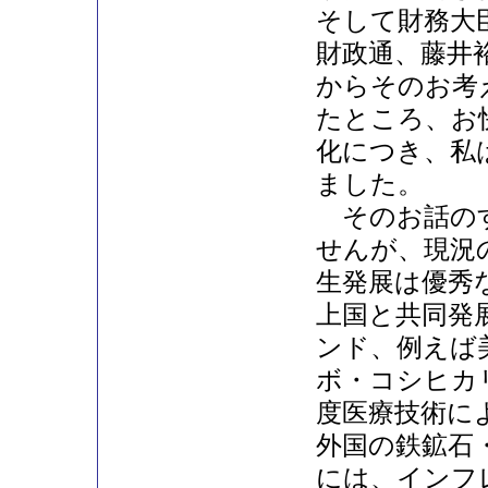
そして財務大
財政通、藤井
からそのお考
たところ、お
化につき、私
ました。
そのお話のす
せんが、現況
生発展は優秀な
上国と共同発
ンド、例えば
ボ・コシヒカ
度医療技術に
外国の鉄鉱石
には、インフ