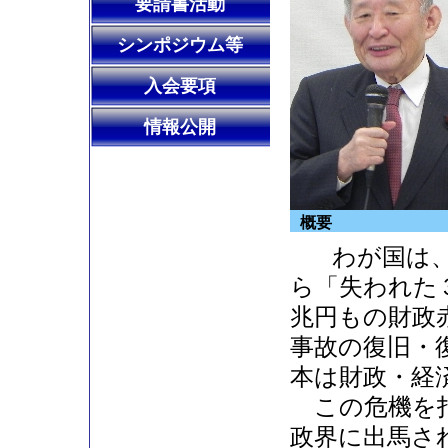
要請書活動
シンポジウム等
入会要項
情報公開
概要
わが国は、
ら「失われた
兆円もの財政
事故の復旧・
本は財政・経
この危機を打
政界に出馬さ