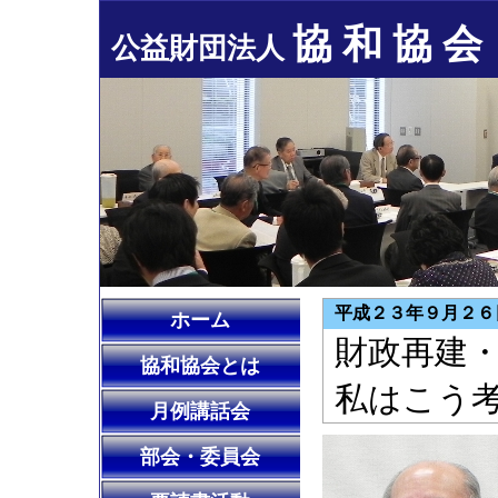
協 和 協 会
公益財団法人
平成２３年９月２６
ホーム
財政再建
協和協会とは
私はこう
月例講話会
部会・委員会