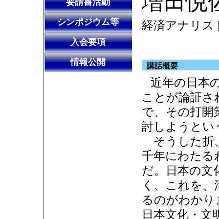
増田悦
要請書活動
シンポジウム等
経済アナリス
入会要項
情報公開
講話概要
近年の日本
ことが論証さ
で、その打開
討しようとい
そうした折、
千年にわたる
だ。日本の文
く、これを、
るのがわかり
日本文化・文