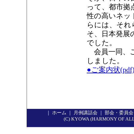
って、都市拠
性の高いネッ
らには、それ
そ、日本発展
でした。
会員一同、こ
しました。
●ご案内状(pdf
｜
ホーム
｜
月例講話会
｜
部会・委員会
(C) KYOWA (HARMONY OF ALL P