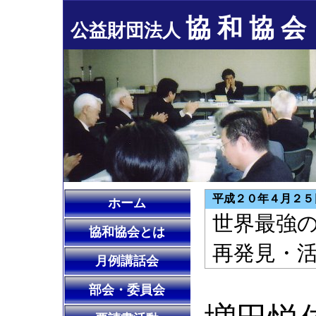
協 和 協 会
公益財団法人
平成２０年４月２５
ホーム
世界最強
協和協会とは
再発見・
月例講話会
部会・委員会