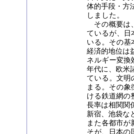
体的手段・方
しました。
その概要は、
ているが、日
いる。その基
経済的地位は
ネルギー変換
年代に、欧米
ている。文明
まる。その象
ける鉄道網の
長率は相関関
新宿、池袋な
また各都市が
そが、日本の