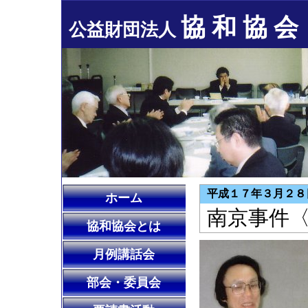
協 和 協 会
公益財団法人
平成１７年３月２８
ホーム
南京事件
協和協会とは
月例講話会
部会・委員会