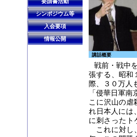
要請書活動
シンポジウム等
入会要項
情報公開
講話概要
戦前・戦中
張する、昭和
際、３０万人
「侵華日軍南
こに沢山の虐
れ日本人には
に刺さったト
これに対し、