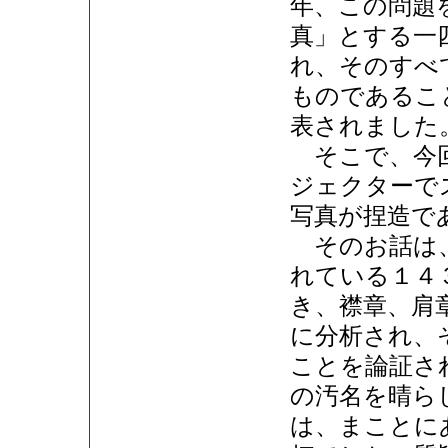
年、この問題
真」とする一
れ、そのすべ
ものであるこ
表されました
そこで、今回
ジェクターで
写真が捏造で
そのお話は、
れている１４
き、襟章、肩
に分析され、
ことを論証さ
の汚名を晴ら
は、まことに