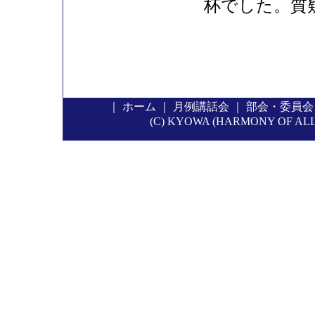
杯でした。
｜
ホーム
｜
月例講話会
｜
部会・委員会
(C) KYOWA (HARMONY OF ALL P