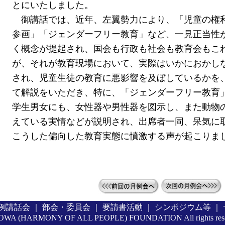
とにいたしました。
御講話では、近年、左翼勢力により、「児童の権
参画」「ジェンダーフリー教育」など、一見正当性
く概念が提起され、国会も行政も社会も教育会もこ
が、それが教育現場において、実際はいかにおかし
され、児童生徒の教育に悪影響を及ぼしているかを
て解説をいただき、特に、「ジェンダーフリー教育
学生男女にも、女性器や男性器を図示し、また動物
えている実情などが説明され、出席者一同、呆気に
こうした偏向した教育実態に憤激する声が起こりま
例講話会
｜
部会・委員会
｜
要請書活動
｜
シンポジウム等
｜
OWA (HARMONY OF ALL PEOPLE) FOUNDATION All rights re