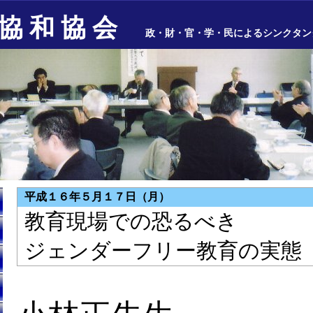
協 和 協 会
政・財・官・学・民によるシンクタン
平成１６年５月１７日（月）
教育現場での恐るべき
ジェンダーフリー教育の実態