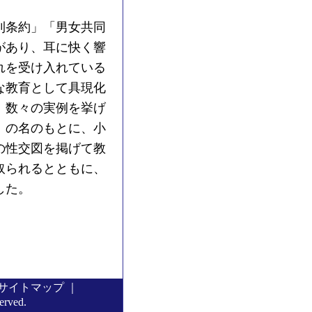
利条約」「男女共同
があり、耳に快く響
れを受け入れている
な教育として具現化
、数々の実例を挙げ
」の名のもとに、小
の性交図を掲げて教
取られるとともに、
した。
サイトマップ
｜
served.