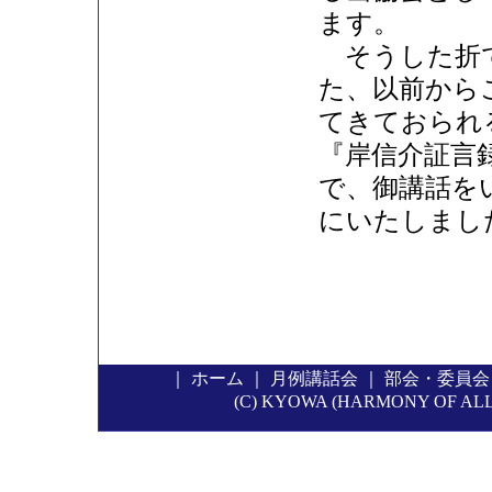
ます。
そうした折で
た、以前から
てきておられ
『岸信介証言
で、御講話を
にいたしまし
｜
ホーム
｜
月例講話会
｜
部会・委員会
(C) KYOWA (HARMONY OF ALL P