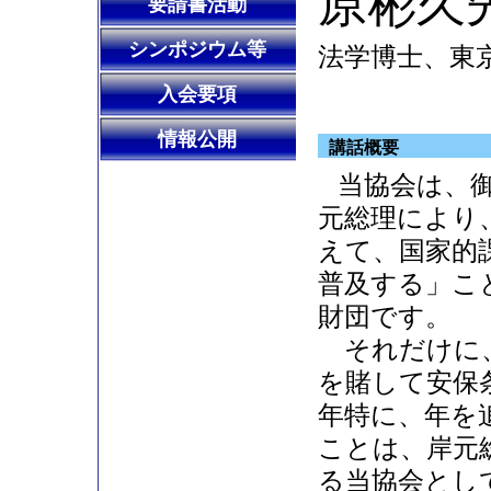
原彬久
要請書活動
シンポジウム等
法学博士、東
入会要項
情報公開
講話概要
当協会は、
元総理により
えて、国家的
普及する」こ
財団です。
それだけに、
を賭して安保
年特に、年を
ことは、岸元
る当協会とし