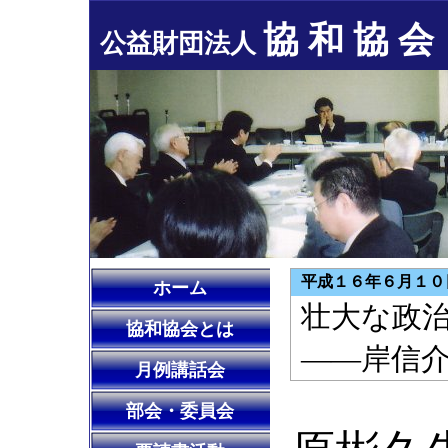
協 和 協 会
公益財団法人
平成１６年６月１０
ホーム
壮大な政
協和協会とは
――岸信
月例講話会
部会・委員会