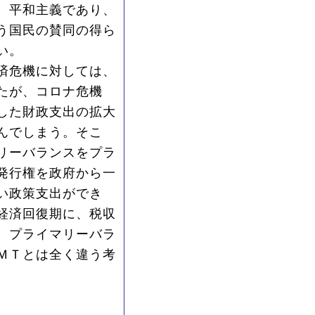
。平和主義であり、
う国民の賛同の得ら
い。
済危機に対しては、
たが、コロナ危機
した財政支出の拡大
んでしまう。そこ
リーバランスをプラ
発行権を政府から一
い政策支出ができ
経済回復期に、税収
。プライマリーバラ
ＭＴとは全く違う考