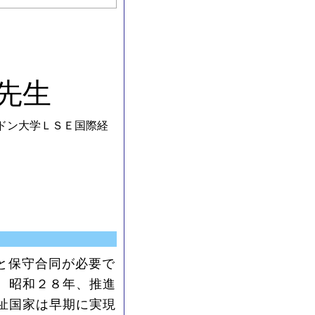
先生
ドン大学ＬＳＥ国際経
と保守合同が必要で
、昭和２８年、推進
祉国家は早期に実現