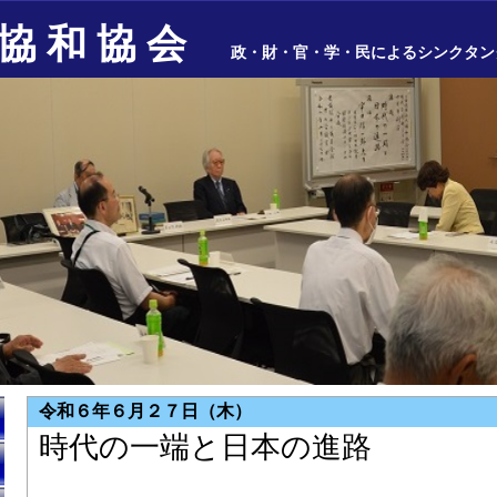
協 和 協 会
政・財・官・学・民によるシンクタン
令和６年６月２７日（木）
時代の一端と日本の進路