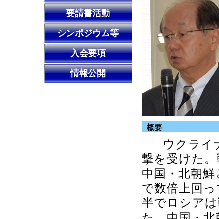
要請書活動
シンポジウム等
入会要項
情報公開
概要
ウクライナ
撃を受けた。
中国・北朝鮮
で数倍上回っ
半でロシアは
た。中国・北