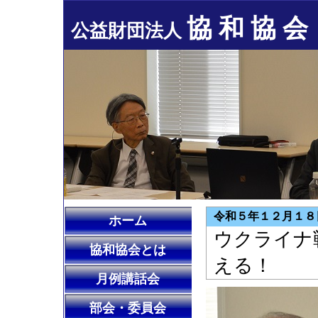
協 和 協 会
公益財団法人
令和５年１２月１８
ホーム
ウクライナ
協和協会とは
える！
月例講話会
部会・委員会