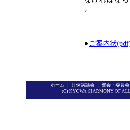
。
●
ご案内状(pdf
｜
ホーム
｜
月例講話会
｜
部会・委員会
(C) KYOWA (HARMONY OF ALL P