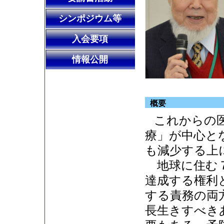
シンポジウム等
入会要項
情報公開
概要
これからの
療」が中心と
も減少する上
地球に住む７
達成する権利
する責務の両
長生きすべき