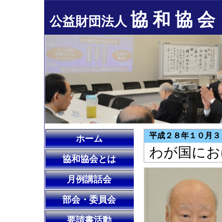
協 和 協 会
公益財団法人
平成２８年１０月３
ホーム
わが国にお
協和協会とは
月例講話会
部会・委員会
要請書活動