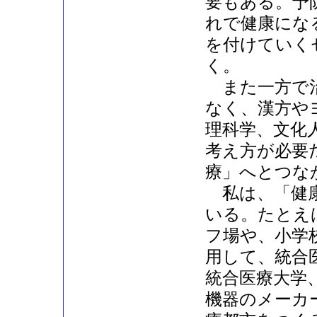
要もある。予
れで健康にな
を付けていく
く。
また一方で治
なく、漢方や
理科学、文化
考え方が必要
療」へとつな
私は、「健康
いる。たとえ
フ場や、小学
用して、統合
統合医療大学
機器のメーカ