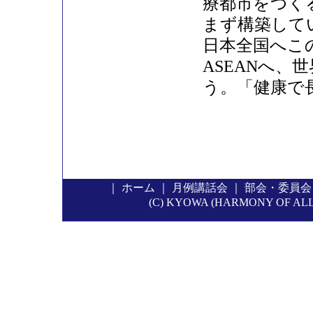
療都市をつく
まず構築して
日本全国へこ
ASEANへ
う。「健康で
｜
ホーム
｜
月例講話会
｜
部会・委員会
(C) KYOWA (HARMONY OF ALL P