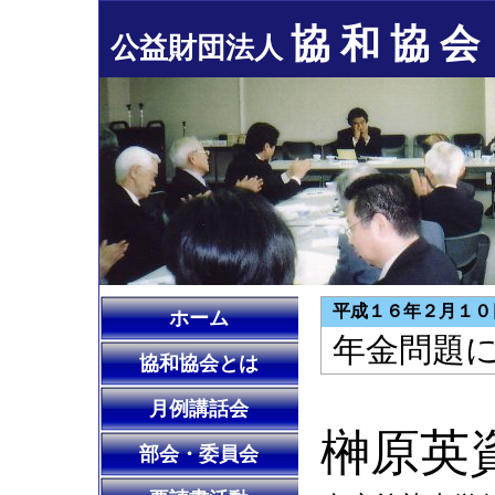
協 和 協 会
公益財団法人
平成１６年２月１０
ホーム
年金問題
協和協会とは
月例講話会
榊原英
部会・委員会