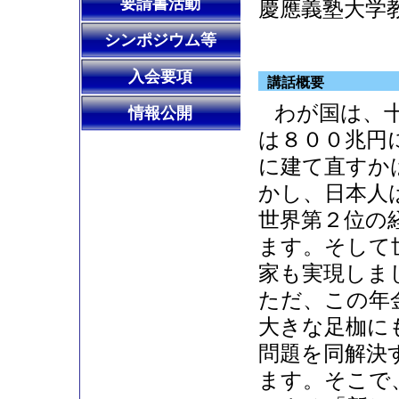
要請書活動
慶應義塾大学
シンポジウム等
入会要項
講話概要
わが国は、
情報公開
は８００兆円
に建て直すか
かし、日本人
世界第２位の
ます。そして
家も実現しま
ただ、この年
大きな足枷に
問題を同解決
ます。そこで