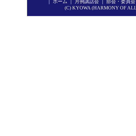
｜
ホーム
｜
月例講話会
｜
部会・委員会
(C) KYOWA (HARMONY OF ALL P