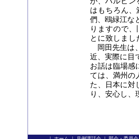
が、ハルピン
はもちろん、
們、鴎緑江な
りますので、
とに致しまし
岡田先生は、
近、実際に目
お話は臨場感
ては、満州の
た、日本に対
り、安心し、
｜
ホーム
｜
月例講話会
｜
部会・委員会