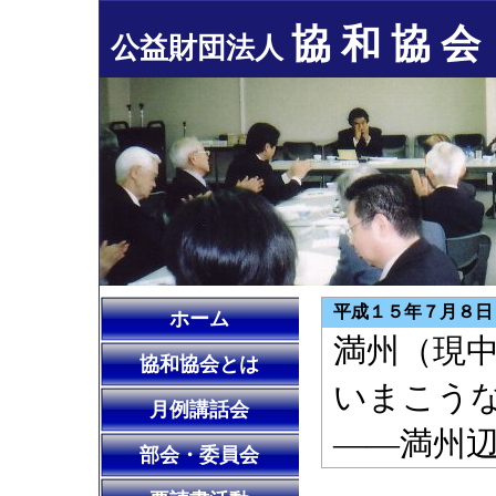
協 和 協 会
公益財団法人
平成１５年７月８日
ホーム
満州（現
協和協会とは
いまこう
月例講話会
――満州
部会・委員会