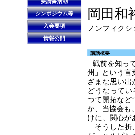
要請書活動
岡田和
シンポジウム等
入会要項
ノンフィクシ
情報公開
講話概要
戦前を知っ
州」という言
ざまな思い出
どうなってい
つて開拓など
か、当協会も
けに、関心が
そうした折、