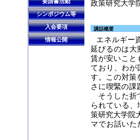
要請書活動
政策研究大学
シンポジウム等
入会要項
講話概要
エネルギー
情報公開
延びるのは大
賃が安いこと
ており、わが
す。この対策
さに喫緊の課
そうした折で
られている、
策研究大学院
マでお話いた