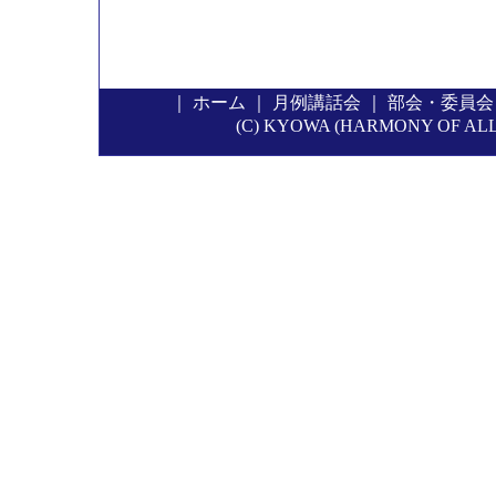
｜
ホーム
｜
月例講話会
｜
部会・委員会
(C) KYOWA (HARMONY OF ALL P