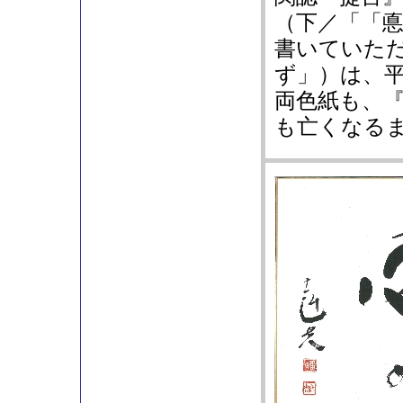
（下／「「悳
書いていた
ず」）は、
両色紙も、
も亡くなる