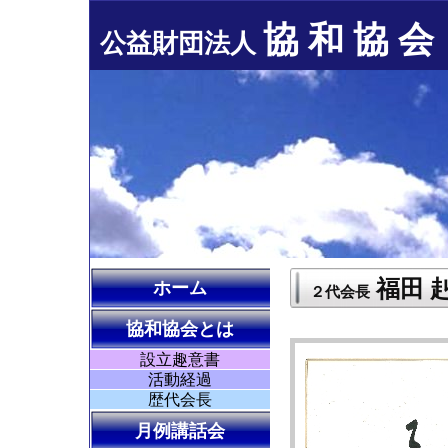
協 和 協 会
公益財団法人
福田 
ホーム
２代会長
協和協会とは
設立趣意書
活動経過
歴代会長
月例講話会