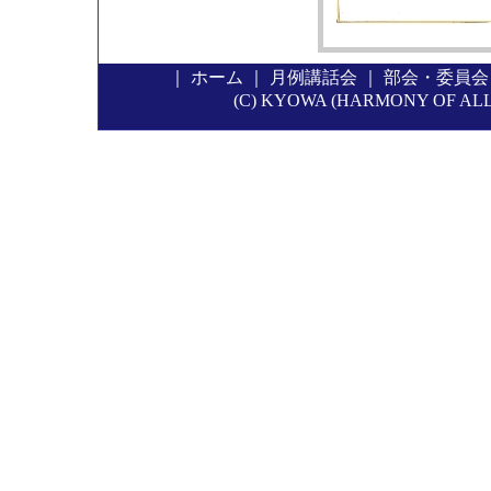
｜
ホーム
｜
月例講話会
｜
部会・委員会
(C) KYOWA (HARMONY OF ALL P