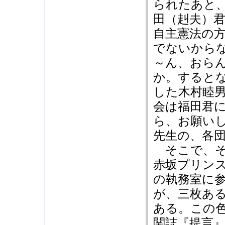
られたあと
田（赳夫）
自主憲法の
でないから
～ん、おら
か。すると
した木村睦
会は福田君
ら、お願い
先生の、各
そこで、そ
赤坂プリン
の執務室に
が、三枚あ
ある。この
関誌『提言