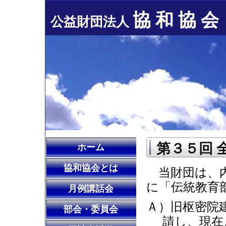
協 和 協 会
公益財団法人
第３５回 
ホーム
協和協会とは
当財団は、内
に「伝統教育
月例講話会
Ａ）旧枢密院
部会・委員会
請し、現在