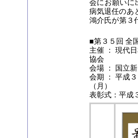
会にお願いに
病気退任のあ
鴻介氏が第３
■第３５回 全
主催 ： 現代
協会
会場 ： 国立
会期 ： 平成
（月）
表彰式：平成