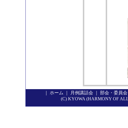
｜
ホーム
｜
月例講話会
｜
部会・委員会
(C) KYOWA (HARMONY OF ALL P