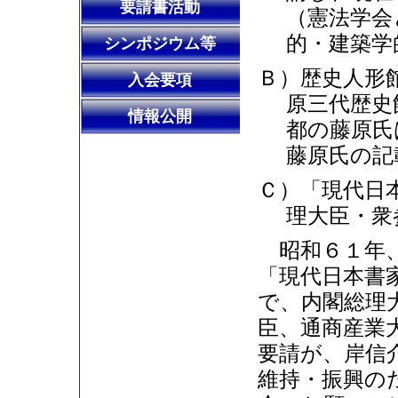
要請書活動
（憲法学会
的・建築学
シンポジウム等
Ｂ）歴史人形
入会要項
原三代歴史
情報公開
都の藤原氏
藤原氏の記
Ｃ）「現代日
理大臣・衆
昭和６１年、
「現代日本書
で、内閣総理
臣、通商産業
要請が、岸信
維持・振興の