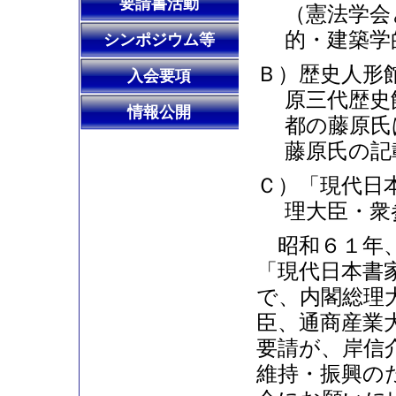
要請書活動
（憲法学会
的・建築学
シンポジウム等
Ｂ）歴史人形
入会要項
原三代歴史
情報公開
都の藤原氏
藤原氏の記
Ｃ）「現代日
理大臣・衆
昭和６１年、
「現代日本書
で、内閣総理
臣、通商産業
要請が、岸信
維持・振興の