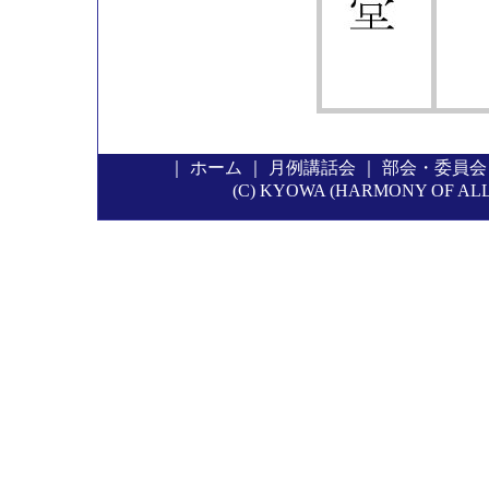
｜
ホーム
｜
月例講話会
｜
部会・委員会
(C) KYOWA (HARMONY OF ALL P