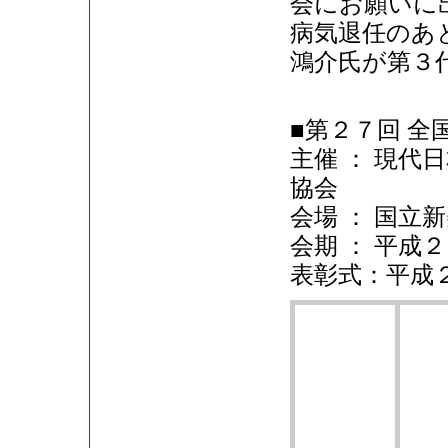
会にお願いに
病気退任のあ
鴻介氏が第３
■第２７回 全
主催 ： 現代
協会
会場 ： 国立
会期 ： 平成
表彰式：平成